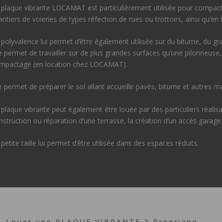
 plaque vibrante LOCAMAT est particulièrement utilisée pour compacter
antiers de voieries de types réfection de rues ou trottoirs, ainsi qu’en 
 polyvalence lui permet d’être également utilisée sur du bitume, du gra
le permet de travailler sur de plus grandes surfaces qu’une pilonneuse,
mpactage (en location chez LOCAMAT).
le permet de préparer le sol allant accueillir pavés, bitume et autres m
 plaque vibrante peut également être louée par des particuliers réalisan
nstruction ou réparation d’une terrasse, la création d’un accès garage 
 petite taille lui permet d’être utilisée dans des espaces réduits.
Louer une PLAQUE VIBRANTE à Propriano