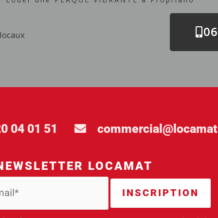
06
 locaux
20 04 01 51
commercial@locamat
NEWSLETTER LOCAMAT