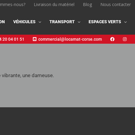
ommes-nous?
Livraison du matériel
Blog
Nous contacter
ON
VÉHICULES
TRANSPORT
ESPACES VERTS
 20 04 01 51
commercial@locamat-corse.com
e vibrante, une dameuse.