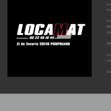
La
ch
Sa
El
co
El
La
co
Sa