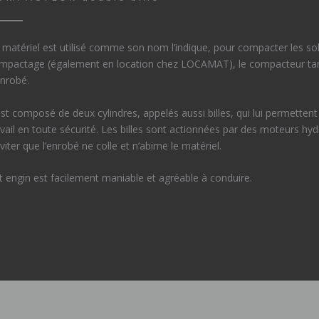
 matériel est utilisé comme son nom l’indique, pour compacter les sol
mpactage (également en location chez LOCAMAT), le compacteur tande
enrobé.
 est composé de deux cylindres, appelés aussi billes, qui lui permetten
avail en toute sécurité. Les billes sont actionnées par des moteurs hy
éviter que l’enrobé ne colle et n’abime le matériel.
t engin est facilement maniable et agréable à conduire.