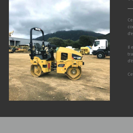
Ce
co
d’
Il
tr
d’
Ce