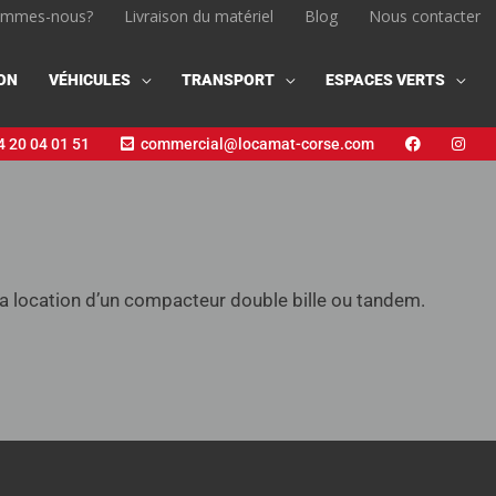
ommes-nous?
Livraison du matériel
Blog
Nous contacter
ON
VÉHICULES
TRANSPORT
ESPACES VERTS
 20 04 01 51
commercial@locamat-corse.com
location d’un compacteur double bille ou tandem.