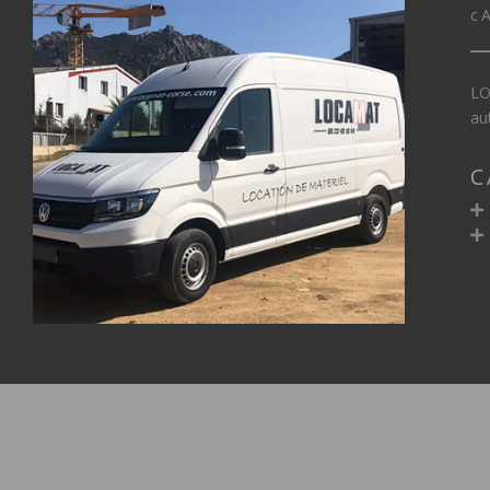
c
LO
au
C