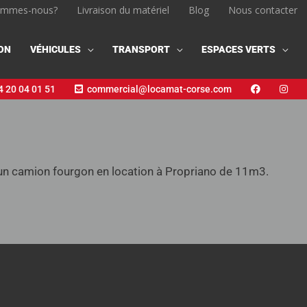
ommes-nous?
Livraison du matériel
Blog
Nous contacter
ON
VÉHICULES
TRANSPORT
ESPACES VERTS
 20 04 01 51
commercial@locamat-corse.com
 camion fourgon en location à Propriano de 11m3.